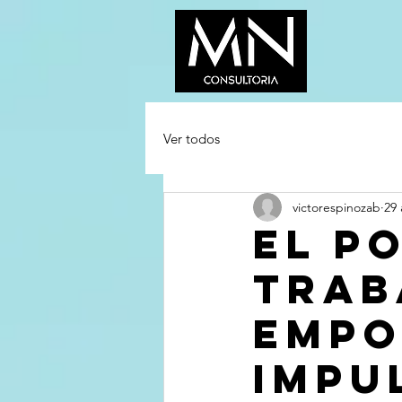
Ver todos
victorespinozab
29
EL P
TRAB
EMPO
impu