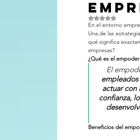
empr
Obtuvo NaN de 5 es
En el entorno empresa
Una de las estrategi
qué significa exacta
empresas?
¿Qué es el empodera
El empoder
empleados p
actuar con 
confianza, l
desenvolve
Beneficios del empo