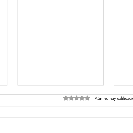
Obtuvo 0 de 5 estrellas.
Aún no hay calificac