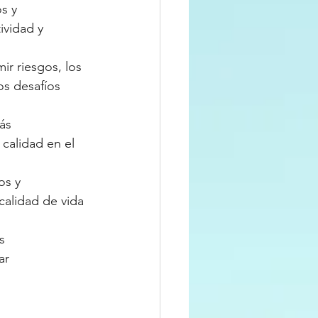
s y 
vidad y 
ir riesgos, los 
os desafíos 
ás 
calidad en el 
os y 
alidad de vida 
s 
ar 