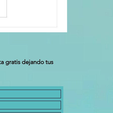
NOVANDO LA
ICA
PRESARIAL:
 llamado a
 acción a
s líderes
presariales
 gratis dejando tus