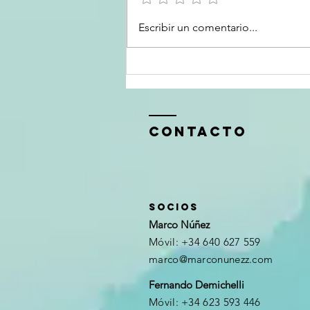
LA ZONA DE
Escribir un comentario...
CONFORT: ¿UN
LÍMITE O UNA
ILUSIÓN?
ContactO
SOCIOS
Marco Núñez
Móvil: +34 640 627 559
marco@marconunezz.com
Fernando Demichelli
Móvil: +34 623 593 446