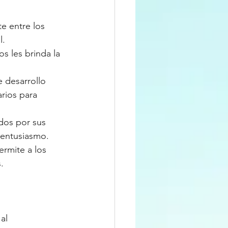
e entre los 
l.
s les brinda la 
 desarrollo 
rios para 
dos por sus 
 entusiasmo.
ermite a los 
.
al 