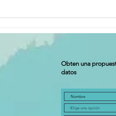
EL PODER DEL
RE
DESARROLLO
ÉT
PERSONAL: La
EM
clave para el
Un
éxito
la
empresarial
lo
em
Obten una propuesta
datos