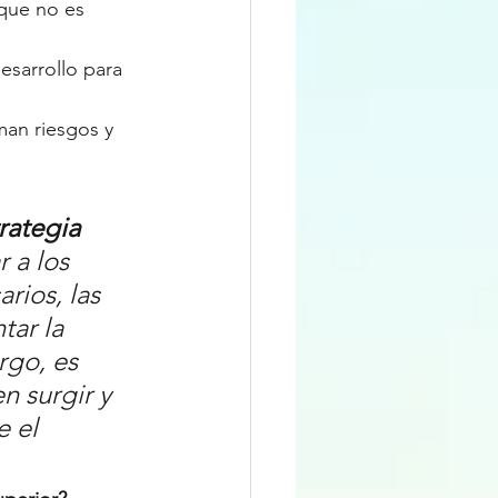
que no es 
sarrollo para 
an riesgos y 
rategia 
r a los 
rios, las 
ar la 
rgo, es 
 surgir y 
 el 