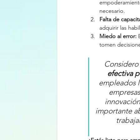
empoderamiento 
necesario.
Falta de capacit
adquirir las hab
Miedo al error:
 
tomen decisione
Considero 
efectiva p
empleados la 
empresas 
innovación
importante ab
trabaja