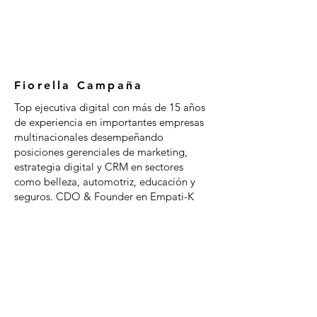
Fiorella Campaña
Top ejecutiva digital con más de 15 años
de experiencia en importantes empresas
multinacionales desempeñando
posiciones gerenciales de marketing,
estrategia digital y CRM en sectores
como belleza, automotriz, educación y
seguros. CDO & Founder en Empati-K
Digital Strategy.
Consultora en e-commerce a
emprendedores. Mentora y consultora en
marca personal.
Sígueme en mis redes sociales: